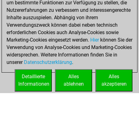
um bestimmte Funktionen zur Verfügung zu stellen, die
BeautyScore of 10
Nutzererfahrungen zu verbessern und interessengerechte
Fritz
You
Inhalte auszuspielen. Abhängig von ihrem
achieved a new Elo
Verwendungszweck können dabei neben technisch
of 1588
erforderlichen Cookies auch Analyse-Cookies sowie
Marketing-Cookies eingesetzt werden.
Hier
können Sie der
Mittwoch, Januar
Verwendung von Analyse-Cookies und Marketing-Cookies
20, 2021
widersprechen. Weitere Informationen finden Sie in
unserer
Datenschutzerklärung
.
You created
your Fritz account
Detaillierte
Alles
Alles
Fritz
Informationen
ablehnen
akzeptieren