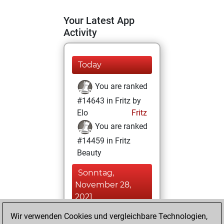
Your Latest App
Activity
Today
You are ranked
#14643 in Fritz by
Elo
Fritz
You are ranked
#14459 in Fritz
Beauty
Sonntag,
November 28,
2021
Wir verwenden Cookies und vergleichbare Technologien,
You achieved a