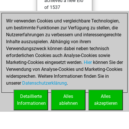
achieved a new Elo
of 1537
Mittwoch,
Wir verwenden Cookies und vergleichbare Technologien,
November 16,
um bestimmte Funktionen zur Verfügung zu stellen, die
2022
Nutzererfahrungen zu verbessern und interessengerechte
Inhalte auszuspielen. Abhängig von ihrem
You won
Verwendungszweck können dabei neben technisch
against Fritz
Fritz
erforderlichen Cookies auch Analyse-Cookies sowie
Marketing-Cookies eingesetzt werden.
Hier
können Sie der
Mittwoch, April 21,
Verwendung von Analyse-Cookies und Marketing-Cookies
2021
widersprechen. Weitere Informationen finden Sie in
unserer
Datenschutzerklärung
.
You created
your Fritz account
Detaillierte
Alles
Alles
Fritz
Informationen
ablehnen
akzeptieren