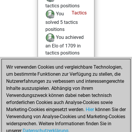
tactics positions
Tactics
You
solved 5 tactics
positions
You achieved
an Elo of 1709 in
tactics positions
You played 12
Wir verwenden Cookies und vergleichbare Technologien,
blitz games
Play
um bestimmte Funktionen zur Verfügung zu stellen, die
You scored +5
Nutzererfahrungen zu verbessern und interessengerechte
=0 -7 in blitz
Inhalte auszuspielen. Abhängig von ihrem
Verwendungszweck können dabei neben technisch
Donnerstag,
erforderlichen Cookies auch Analyse-Cookies sowie
Januar 22, 2026
Marketing-Cookies eingesetzt werden.
Hier
können Sie der
Verwendung von Analyse-Cookies und Marketing-Cookies
You played 3
widersprechen. Weitere Informationen finden Sie in
bullet games
Play
unserer
Datenschutzerklärung
.