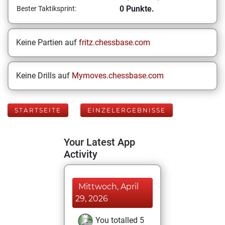
0 Punkte.
Bester Taktiksprint:
Keine Partien auf
fritz.chessbase.com
Keine Drills auf
Mymoves.chessbase.com
STARTSEITE
EINZELERGEBNISSE
Your Latest App
Activity
Mittwoch, April
29, 2026
You totalled 5