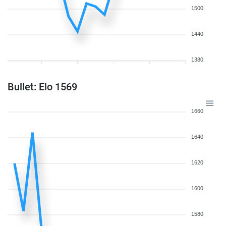
1500
1440
1380
Bullet: Elo 1569
1660
1640
1620
1600
1580