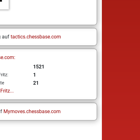
g auf
tactics.chessbase.com
se.com:
1521
1
ritz:
21
te
ritz...
uf
Mymoves.chessbase.com