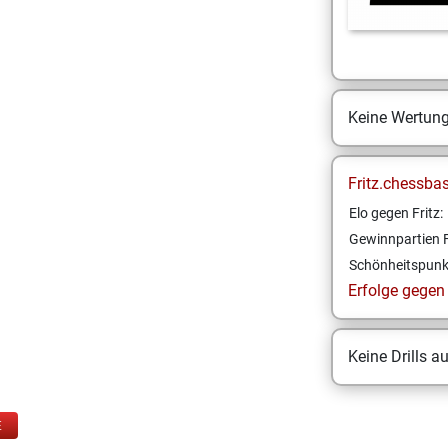
Keine Wertun
Fritz.chessba
Elo gegen Fritz:
Gewinnpartien F
Schönheitspunk
Erfolge gegen F
Keine Drills a
E