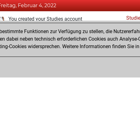
Freitag, Februar 4, 2022
Studi
You created your Studies account
estimmte Funktionen zur Verfügung zu stellen, die Nutzererfah
Dienstag, Dezember 29, 2020
 dabei neben technisch erforderlichen Cookies auch Analyse-C
Fri
ng-Cookies widersprechen. Weitere Informationen finden Sie in
You created your Fritz account
Privacy Policy
Veranstaltungskalender
Emb