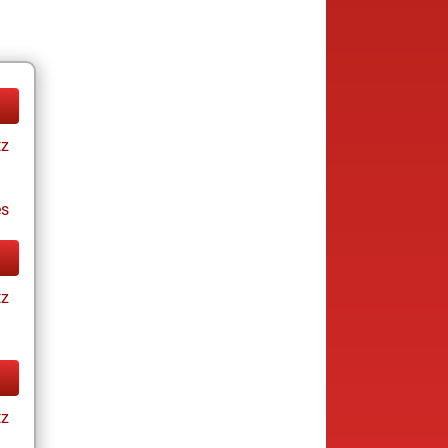
tz
es
tz
tz