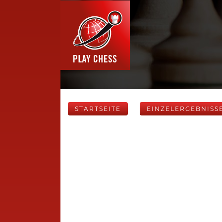
STARTSEITE
EINZELERGEBNISS