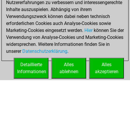
Nutzererfahrungen zu verbessern und interessengerechte
Fritz
You
Inhalte auszuspielen. Abhängig von ihrem
achieved a new Elo
Verwendungszweck können dabei neben technisch
of 1592
erforderlichen Cookies auch Analyse-Cookies sowie
Marketing-Cookies eingesetzt werden.
Hier
können Sie der
Freitag, Juni 16,
Verwendung von Analyse-Cookies und Marketing-Cookies
2023
widersprechen. Weitere Informationen finden Sie in
unserer
Datenschutzerklärung
.
You created
your Fritz account
Detaillierte
Alles
Alles
Fritz
Informationen
ablehnen
akzeptieren