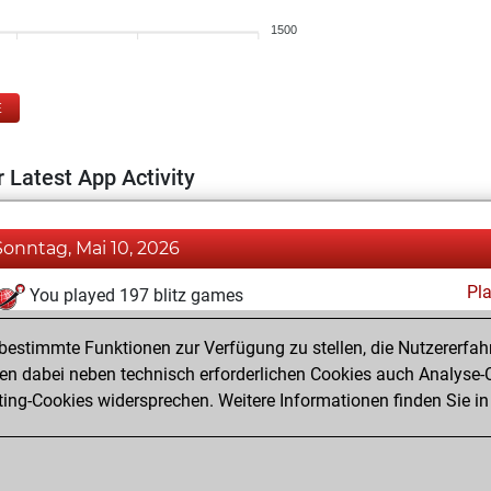
1500
E
 Latest App Activity
Sonntag, Mai 10, 2026
Pl
You played 197 blitz games
You scored +112 =6 -79 in blitz
estimmte Funktionen zur Verfügung zu stellen, die Nutzererfah
You played 203 bullet games
 dabei neben technisch erforderlichen Cookies auch Analyse-C
ng-Cookies widersprechen. Weitere Informationen finden Sie in
You scored +143 =2 -58 in bullet