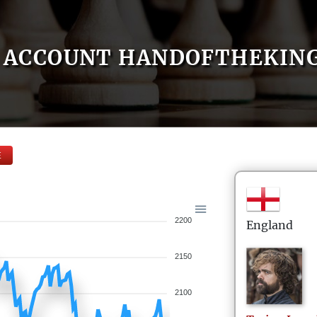
ACCOUNT HANDOFTHEKIN
E
2200
England
2150
2100