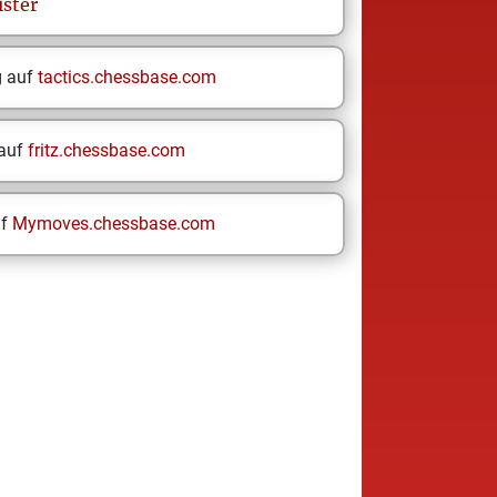
ster
g auf
tactics.chessbase.com
 auf
fritz.chessbase.com
uf
Mymoves.chessbase.com