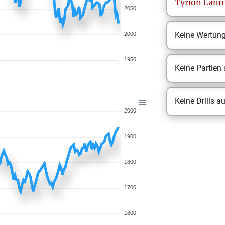
Tyrion
Lanni
2050
Keine Wertun
2000
1950
Keine Partien
Keine Drills a
2000
1900
1800
1700
1600