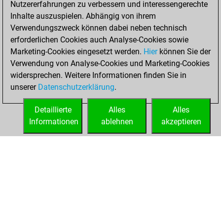
Nutzererfahrungen zu verbessern und interessengerechte
Fritz
You
Inhalte auszuspielen. Abhängig von ihrem
achieved a new Elo
Verwendungszweck können dabei neben technisch
of 1387
erforderlichen Cookies auch Analyse-Cookies sowie
Marketing-Cookies eingesetzt werden.
Hier
können Sie der
Freitag,
Verwendung von Analyse-Cookies und Marketing-Cookies
Dezember 10, 2021
widersprechen. Weitere Informationen finden Sie in
unserer
Datenschutzerklärung
.
You created
your Fritz account
Detaillierte
Alles
Alles
Fritz
Informationen
ablehnen
akzeptieren