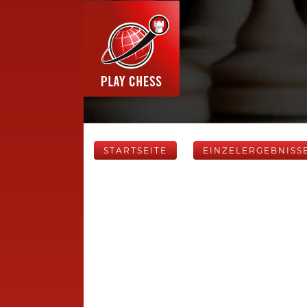
STARTSEITE
EINZELERGEBNISS