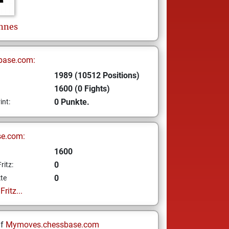
nnes
base.com:
1989 (10512 Positions)
1600 (0 Fights)
0 Punkte.
int:
se.com:
1600
0
ritz:
0
te
ritz...
uf
Mymoves.chessbase.com