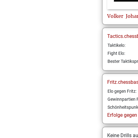
Volker
Joha
Tactics.chess
Taktikelo:
Fight Elo:
Bester Taktikspr
Fritz.chessba
Elo gegen Fritz:
Gewinnpartien F
Schönheitspunk
Erfolge gegen F
Keine Drills a