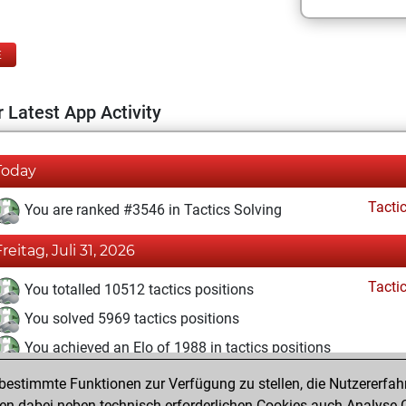
E
 Latest App Activity
Today
Tacti
You are ranked #3546 in Tactics Solving
Freitag, Juli 31, 2026
Tacti
You totalled 10512 tactics positions
You solved 5969 tactics positions
You achieved an Elo of 1988 in tactics positions
estimmte Funktionen zur Verfügung zu stellen, die Nutzererfah
Sonntag, September 29, 2024
 dabei neben technisch erforderlichen Cookies auch Analyse-C