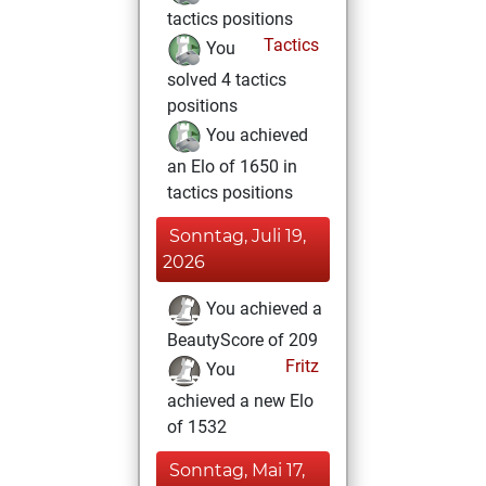
tactics positions
Tactics
You
solved 4 tactics
positions
You achieved
an Elo of 1650 in
tactics positions
Sonntag, Juli 19,
2026
You achieved a
BeautyScore of 209
Fritz
You
achieved a new Elo
of 1532
Sonntag, Mai 17,