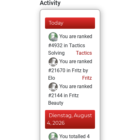
Activity
Today
You are ranked
#4932 in Tactics
Solving
Tactics
You are ranked
#21670 in Fritz by
Elo
Fritz
You are ranked
#2144 in Fritz
Beauty
Dienstag, August
4, 2026
You totalled 4