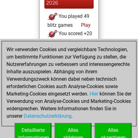
2026
You played 49
blitz games
Play
You scored +20
=1 -28 in blitz
Wir verwenden Cookies und vergleichbare Technologien,
Montag, März 9,
um bestimmte Funktionen zur Verfügung zu stellen, die
2026
Nutzererfahrungen zu verbessern und interessengerechte
Inhalte auszuspielen. Abhängig von ihrem
You won
Verwendungszweck können dabei neben technisch
against Fritz
Fritz
erforderlichen Cookies auch Analyse-Cookies sowie
Marketing-Cookies eingesetzt werden.
Hier
können Sie der
Mittwoch,
Verwendung von Analyse-Cookies und Marketing-Cookies
Oktober 13, 2021
widersprechen. Weitere Informationen finden Sie in
unserer
Datenschutzerklärung
.
You created
your Fritz account
Detaillierte
Alles
Alles
Fritz
Informationen
ablehnen
akzeptieren