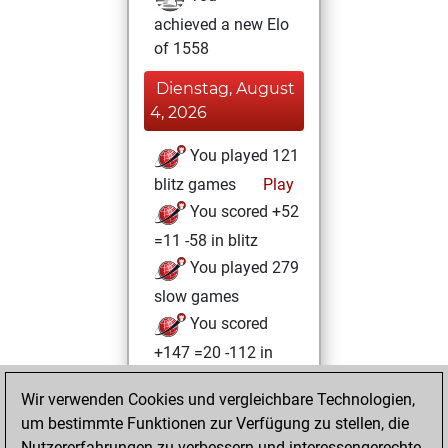
achieved a new Elo
of 1558
Dienstag, August
4, 2026
You played 121
blitz games
Play
You scored +52
=11 -58 in blitz
You played 279
slow games
You scored
+147 =20 -112 in
slow games
Wir verwenden Cookies und vergleichbare Technologien,
Dienstag, März 31,
um bestimmte Funktionen zur Verfügung zu stellen, die
2026
Nutzererfahrungen zu verbessern und interessengerechte