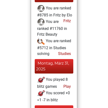
You are ranked
#8785 in Fritz by Elo
Fritz
You are
ranked #11760 in
Fritz Beauty
You are ranked
#5712 in Studies
solving
Studies
Montag, März 31,
2025
You played 8
blitz games
Play
You scored +0
=1 -7 in blitz