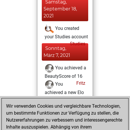
Samstag,
September 18,
2021
You created
your Studies account
Studies
Sonntag,
März 7, 2021
You achieved a
BeautyScore of 16
Fritz
You
achieved a new Elo
of 1602
Wir verwenden Cookies und vergleichbare Technologien,
Donnerstag,
um bestimmte Funktionen zur Verfügung zu stellen, die
Februar 11, 2021
Nutzererfahrungen zu verbessern und interessengerechte
Inhalte auszuspielen. Abhängig von ihrem