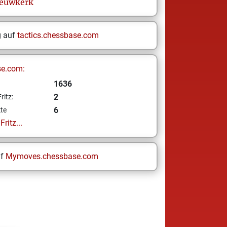
ieuwkerk
g auf
tactics.chessbase.com
se.com:
1636
2
ritz:
6
te
ritz...
uf
Mymoves.chessbase.com