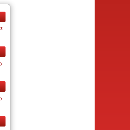
tz
ay
ay