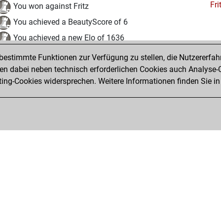
Fri
You won against Fritz
You achieved a BeautyScore of 6
You achieved a new Elo of 1636
estimmte Funktionen zur Verfügung zu stellen, die Nutzererfah
Mittwoch, Dezember 2, 2020
 dabei neben technisch erforderlichen Cookies auch Analyse-C
Fri
ng-Cookies widersprechen. Weitere Informationen finden Sie in
You created your Fritz account