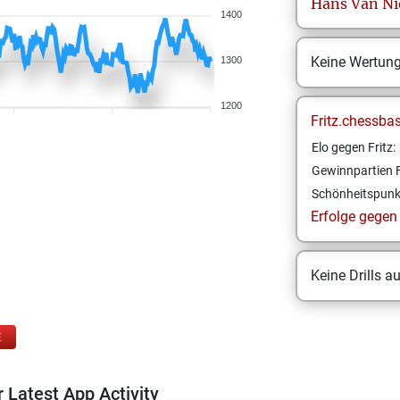
Hans
Van N
1400
Keine Wertun
1300
1200
Fritz.chessba
Elo gegen Fritz:
Gewinnpartien F
Schönheitspunk
Erfolge gegen F
Keine Drills a
E
 Latest App Activity