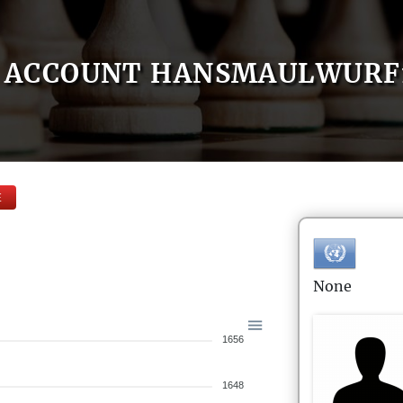
ACCOUNT HANSMAULWURF
E
None
1656
1648