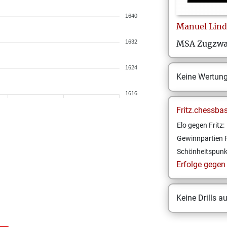
1640
Manuel
Lind
1632
MSA Zugzw
1624
Keine Wertun
1616
Fritz.chessba
Elo gegen Fritz:
Gewinnpartien F
Schönheitspunk
Erfolge gegen F
Keine Drills a