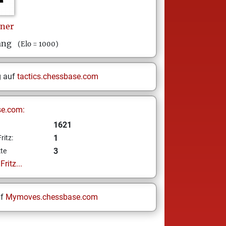
ner
ang
(Elo = 1000)
g auf
tactics.chessbase.com
se.com:
1621
1
ritz:
3
te
ritz...
uf
Mymoves.chessbase.com