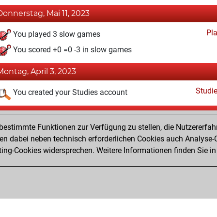
Donnerstag, Mai 11, 2023
Pl
You played 3 slow games
You scored +0 =0 -3 in slow games
Montag, April 3, 2023
Studi
You created your Studies account
Donnerstag, Februar 23, 2023
estimmte Funktionen zur Verfügung zu stellen, die Nutzererfah
Pl
You played 1 blitz games
 dabei neben technisch erforderlichen Cookies auch Analyse-C
ng-Cookies widersprechen. Weitere Informationen finden Sie in
You scored +1 =0 -0 in blitz