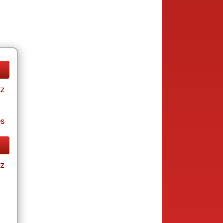
tz
es
tz