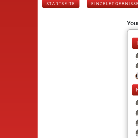
STARTSEITE
EINZELERGEBNISS
Your