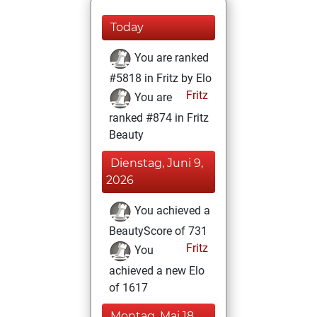
Today
You are ranked
#5818 in Fritz by Elo
Fritz
You are
ranked #874 in Fritz
Beauty
Dienstag, Juni 9,
2026
You achieved a
BeautyScore of 731
Fritz
You
achieved a new Elo
of 1617
Montag, Mai 18,