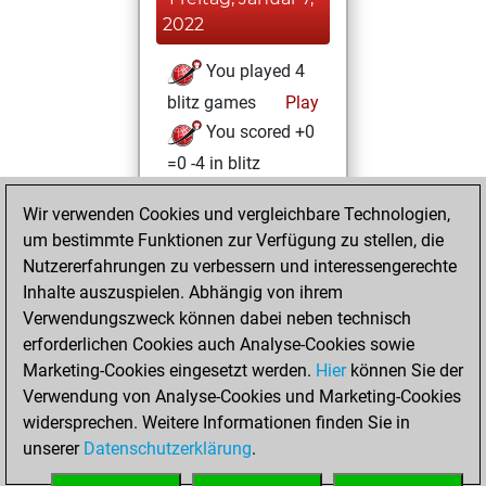
2022
You played 4
blitz games
Play
You scored +0
=0 -4 in blitz
Samstag,
Wir verwenden Cookies und vergleichbare Technologien,
Dezember 4, 2021
um bestimmte Funktionen zur Verfügung zu stellen, die
Nutzererfahrungen zu verbessern und interessengerechte
You won
Inhalte auszuspielen. Abhängig von ihrem
against Fritz
Fritz
Verwendungszweck können dabei neben technisch
erforderlichen Cookies auch Analyse-Cookies sowie
Dienstag,
Marketing-Cookies eingesetzt werden.
Hier
können Sie der
Dezember 22,
Verwendung von Analyse-Cookies und Marketing-Cookies
2020
widersprechen. Weitere Informationen finden Sie in
unserer
Datenschutzerklärung
.
You created
your Fritz account