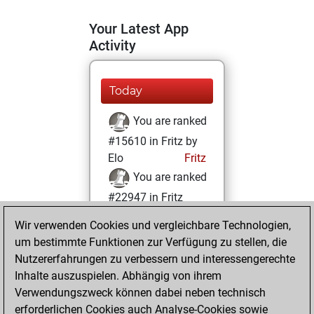
Your Latest App
Activity
Today
You are ranked
#15610 in Fritz by
Elo
Fritz
You are ranked
#22947 in Fritz
Beauty
Wir verwenden Cookies und vergleichbare Technologien,
um bestimmte Funktionen zur Verfügung zu stellen, die
Samstag, April 26,
Nutzererfahrungen zu verbessern und interessengerechte
2025
Inhalte auszuspielen. Abhängig von ihrem
You achieved a
Verwendungszweck können dabei neben technisch
erforderlichen Cookies auch Analyse-Cookies sowie
BeautyScore of 1