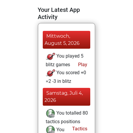
Your Latest App
Activity
Mittwoch,
August 5, 2026
You played 5
blitz games
Play
You scored +0
=2 -3 in blitz
Samstag, Juli 4,
2026
You totalled 80
tactics positions
Tactics
You