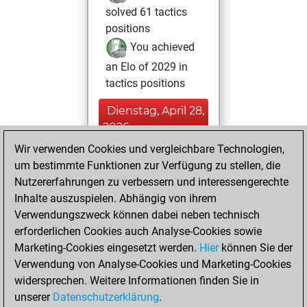
solved 61 tactics
positions
You achieved
an Elo of 2029 in
tactics positions
Dienstag, April 28,
2026
Wir verwenden Cookies und vergleichbare Technologien,
You had a best
um bestimmte Funktionen zur Verfügung zu stellen, die
sprint of 12 positions
Nutzererfahrungen zu verbessern und interessengerechte
Tactics
Inhalte auszuspielen. Abhängig von ihrem
Samstag,
Verwendungszweck können dabei neben technisch
April 25, 2026
erforderlichen Cookies auch Analyse-Cookies sowie
Marketing-Cookies eingesetzt werden.
Hier
können Sie der
You achieved a
Verwendung von Analyse-Cookies und Marketing-Cookies
new Elo of 1603
widersprechen. Weitere Informationen finden Sie in
Fritz
You
unserer
Datenschutzerklärung
.