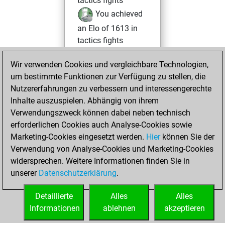
tactics fights
You achieved
an Elo of 1613 in
tactics fights
You played 11
Wir verwenden Cookies und vergleichbare Technologien,
blitz games
Play
um bestimmte Funktionen zur Verfügung zu stellen, die
You scored +3
Nutzererfahrungen zu verbessern und interessengerechte
=2 -6 in blitz
Inhalte auszuspielen. Abhängig von ihrem
Verwendungszweck können dabei neben technisch
Montag, Juni 8,
erforderlichen Cookies auch Analyse-Cookies sowie
2026
Marketing-Cookies eingesetzt werden.
Hier
können Sie der
Verwendung von Analyse-Cookies und Marketing-Cookies
You played 4
widersprechen. Weitere Informationen finden Sie in
slow games
Play
unserer
Datenschutzerklärung
.
You scored +3
=0 -1 in slow games
Detaillierte
Alles
Alles
Informationen
ablehnen
akzeptieren