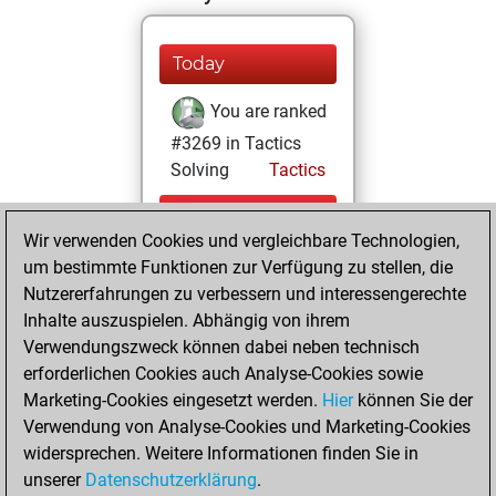
Today
You are ranked
#3269 in Tactics
Solving
Tactics
Sonntag, Juli 26,
Wir verwenden Cookies und vergleichbare Technologien,
2026
um bestimmte Funktionen zur Verfügung zu stellen, die
You totalled
Nutzererfahrungen zu verbessern und interessengerechte
Inhalte auszuspielen. Abhängig von ihrem
21461 tactics
Verwendungszweck können dabei neben technisch
positions
Tactics
erforderlichen Cookies auch Analyse-Cookies sowie
You solved
Marketing-Cookies eingesetzt werden.
Hier
können Sie der
9687 tactics
Verwendung von Analyse-Cookies und Marketing-Cookies
positions
widersprechen. Weitere Informationen finden Sie in
You achieved
unserer
Datenschutzerklärung
.