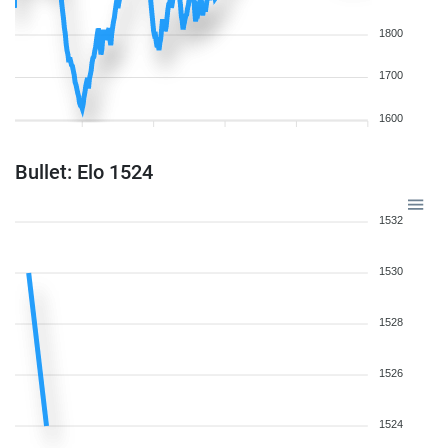
1800
1700
1600
Bullet: Elo 1524
1532
1530
1528
1526
1524