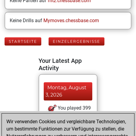
Keine Partien auf
fritz.chessbase.com
Keine Drills auf
Mymoves.chessbase.com
STARTSEITE
EINZELERGEBNISSE
Your Latest App
Activity
Montag, August
3, 2026
You played 399
blitz games
Play
Wir verwenden Cookies und vergleichbare Technologien,
You scored
um bestimmte Funktionen zur Verfügung zu stellen, die
+240 =10 -149 in