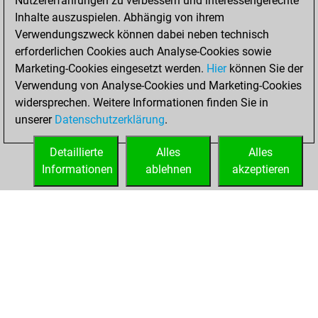
Nutzererfahrungen zu verbessern und interessengerechte
blitz
Inhalte auszuspielen. Abhängig von ihrem
Verwendungszweck können dabei neben technisch
Donnerstag, März
erforderlichen Cookies auch Analyse-Cookies sowie
9, 2023
Marketing-Cookies eingesetzt werden.
Hier
können Sie der
Verwendung von Analyse-Cookies und Marketing-Cookies
You played 1
widersprechen. Weitere Informationen finden Sie in
bullet games
Play
unserer
Datenschutzerklärung
.
You scored +0
=0 -1 in bullet
Detaillierte
Alles
Alles
Informationen
ablehnen
akzeptieren