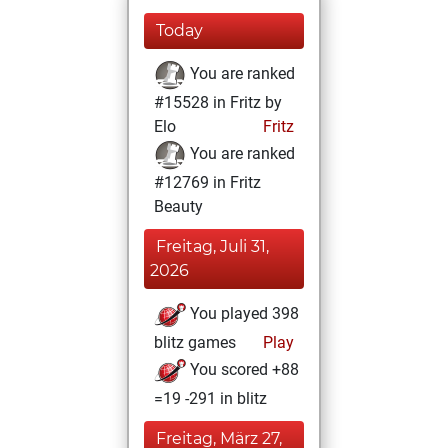
Today
You are ranked
#15528 in Fritz by
Elo
Fritz
You are ranked
#12769 in Fritz
Beauty
Freitag, Juli 31,
2026
You played 398
blitz games
Play
You scored +88
=19 -291 in blitz
Freitag, März 27,