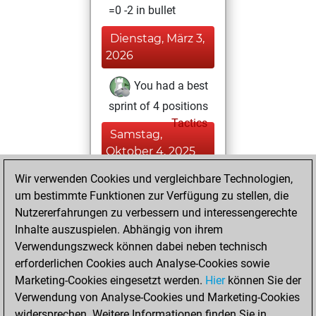
=0 -2 in bullet
Dienstag, März 3,
2026
You had a best
sprint of 4 positions
Tactics
Samstag,
Oktober 4, 2025
Wir verwenden Cookies und vergleichbare Technologien,
You achieved a
um bestimmte Funktionen zur Verfügung zu stellen, die
BeautyScore of 14
Nutzererfahrungen zu verbessern und interessengerechte
Fritz
You
Inhalte auszuspielen. Abhängig von ihrem
achieved a new Elo
Verwendungszweck können dabei neben technisch
of 1587
erforderlichen Cookies auch Analyse-Cookies sowie
Marketing-Cookies eingesetzt werden.
Hier
können Sie der
Dienstag, Juni 11,
Verwendung von Analyse-Cookies und Marketing-Cookies
2024
widersprechen. Weitere Informationen finden Sie in