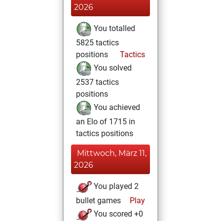
2026
You totalled
5825 tactics
positions
Tactics
You solved
2537 tactics
positions
You achieved
an Elo of 1715 in
tactics positions
Mittwoch, März 11,
2026
You played 2
bullet games
Play
You scored +0