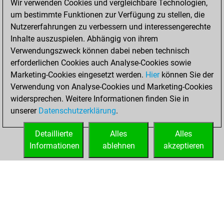
Wir verwenden Cookies und vergleichbare Technologien,
Today
um bestimmte Funktionen zur Verfügung zu stellen, die
Nutzererfahrungen zu verbessern und interessengerechte
You are ranked
Inhalte auszuspielen. Abhängig von ihrem
#29935 in Studies
Verwendungszweck können dabei neben technisch
solving
Studies
erforderlichen Cookies auch Analyse-Cookies sowie
Marketing-Cookies eingesetzt werden.
Hier
können Sie der
Freitag, Juni 7,
Verwendung von Analyse-Cookies und Marketing-Cookies
2024
widersprechen. Weitere Informationen finden Sie in
unserer
Datenschutzerklärung
.
You created
your Studies account
Detaillierte
Alles
Alles
Studies
Informationen
ablehnen
akzeptieren