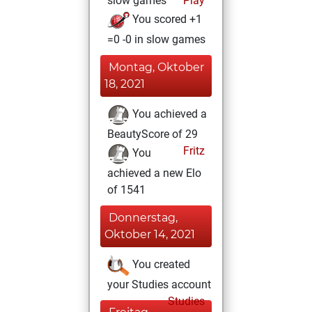
slow games
Play
You scored +1
=0 -0 in slow games
Montag, Oktober
18, 2021
You achieved a
BeautyScore of 29
Fritz
You
achieved a new Elo
of 1541
Donnerstag,
Oktober 14, 2021
You created
your Studies account
Studies