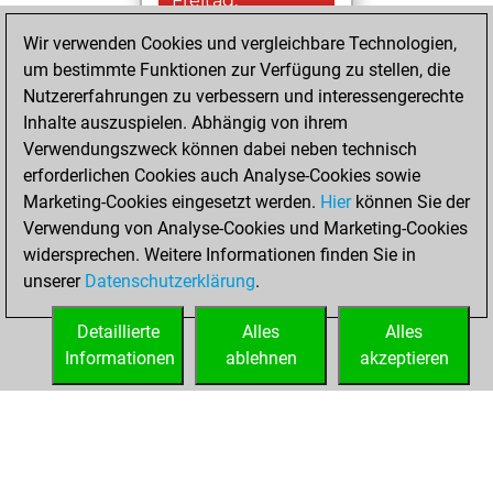
Freitag,
Januar 29, 2021
Wir verwenden Cookies und vergleichbare Technologien,
um bestimmte Funktionen zur Verfügung zu stellen, die
You played 3
Nutzererfahrungen zu verbessern und interessengerechte
blitz games
Play
Inhalte auszuspielen. Abhängig von ihrem
You scored +1
Verwendungszweck können dabei neben technisch
=0 -2 in blitz
erforderlichen Cookies auch Analyse-Cookies sowie
Marketing-Cookies eingesetzt werden.
Hier
können Sie der
Sonntag, Januar
Verwendung von Analyse-Cookies und Marketing-Cookies
3, 2021
widersprechen. Weitere Informationen finden Sie in
unserer
Datenschutzerklärung
.
You created
your Fritz account
Detaillierte
Alles
Alles
Fritz
Informationen
ablehnen
akzeptieren