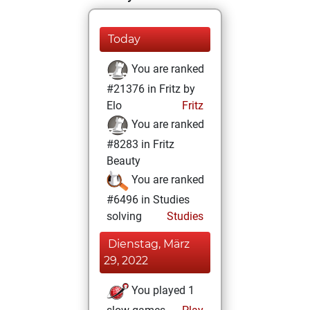
Today
You are ranked
#21376 in Fritz by
Elo
Fritz
You are ranked
#8283 in Fritz
Beauty
You are ranked
#6496 in Studies
solving
Studies
Dienstag, März
29, 2022
You played 1