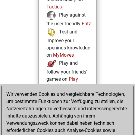
Tactics
Play against
the user friendly
Fritz
Test and
improve your
openings knowledge
on
MyMoves
Play and
follow your friends'
games on
Play
Solve some
Wir verwenden Cookies und vergleichbare Technologien,
beautiful and
um bestimmte Funktionen zur Verfügung zu stellen, die
challenging Studies
Nutzererfahrungen zu verbessern und interessengerechte
on
Studies
Inhalte auszuspielen. Abhängig von ihrem
Verwendungszweck können dabei neben technisch
erforderlichen Cookies auch Analyse-Cookies sowie