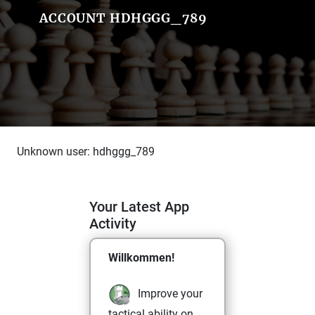
ACCOUNT HDHGGG_789
Unknown user: hdhggg_789
Your Latest App
Activity
Willkommen!
Improve your
tactical ability on