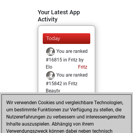
Your Latest App
Activity
Today
You are ranked
#16815 in Fritz by
Elo
Fritz
You are ranked
#15842 in Fritz
Beauty
Wir verwenden Cookies und vergleichbare Technologien,
Sonntag,
um bestimmte Funktionen zur Verfügung zu stellen, die
Dezember 26,
Nutzererfahrungen zu verbessern und interessengerechte
2021
Inhalte auszuspielen. Abhängig von ihrem
You achieved a
Verwendungszweck können dabei neben technisch