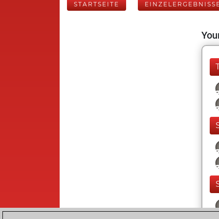
STARTSEITE
EINZELERGEBNISS
Your