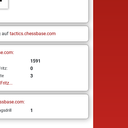
g auf
tactics.chessbase.com
se.com:
1591
0
ritz:
3
te
ritz...
ssbase.com:
1
gsdrill