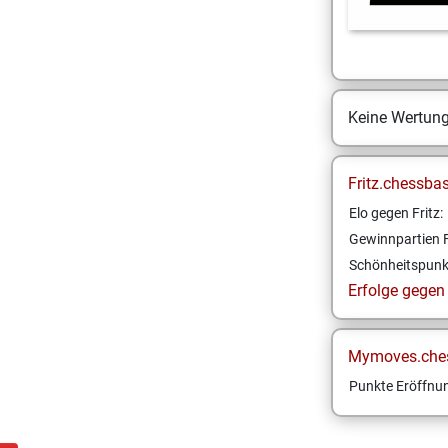
Keine Wertun
Fritz.chessba
Elo gegen Fritz:
Gewinnpartien F
Schönheitspunk
Erfolge gegen F
Mymoves.che
Punkte Eröffnun