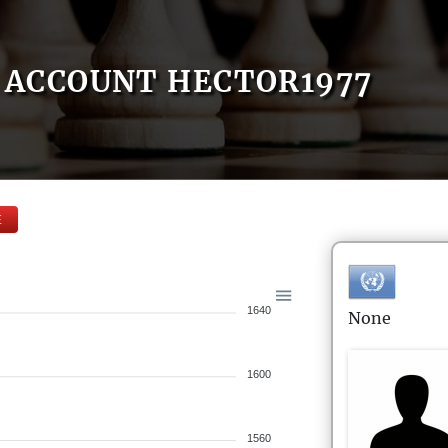
ACCOUNT HECTOR1977
E
1640
None
1600
1560