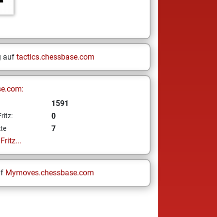
g auf
tactics.chessbase.com
se.com:
1591
0
ritz:
7
te
ritz...
uf
Mymoves.chessbase.com