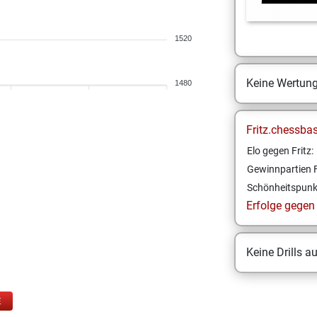
1520
Keine Wertun
1480
Fritz.chessba
Elo gegen Fritz:
Gewinnpartien F
Schönheitspunk
Erfolge gegen F
Keine Drills a
E