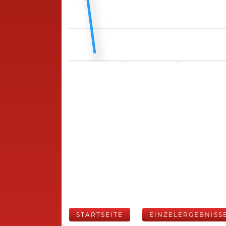
STARTSEITE
EINZELERGEBNISS