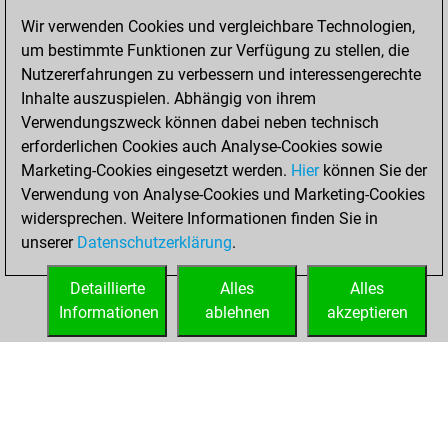
Wir verwenden Cookies und vergleichbare Technologien,
You achieved a
um bestimmte Funktionen zur Verfügung zu stellen, die
BeautyScore of 18
Nutzererfahrungen zu verbessern und interessengerechte
Fritz
You
Inhalte auszuspielen. Abhängig von ihrem
achieved a new Elo
Verwendungszweck können dabei neben technisch
of 1540
erforderlichen Cookies auch Analyse-Cookies sowie
Marketing-Cookies eingesetzt werden.
Hier
können Sie der
Samstag, Januar
Verwendung von Analyse-Cookies und Marketing-Cookies
30, 2021
widersprechen. Weitere Informationen finden Sie in
unserer
Datenschutzerklärung
.
You created
your Fritz account
Detaillierte
Alles
Alles
Fritz
Informationen
ablehnen
akzeptieren