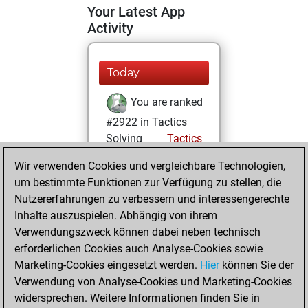
Your Latest App
Activity
Today
You are ranked
#2922 in Tactics
Solving
Tactics
Wir verwenden Cookies und vergleichbare Technologien,
Dienstag, August
um bestimmte Funktionen zur Verfügung zu stellen, die
4, 2026
Nutzererfahrungen zu verbessern und interessengerechte
You totalled
Inhalte auszuspielen. Abhängig von ihrem
Verwendungszweck können dabei neben technisch
526 tactics positions
erforderlichen Cookies auch Analyse-Cookies sowie
Tactics
You
Marketing-Cookies eingesetzt werden.
Hier
können Sie der
solved 297 tactics
Verwendung von Analyse-Cookies und Marketing-Cookies
positions
widersprechen. Weitere Informationen finden Sie in
You achieved