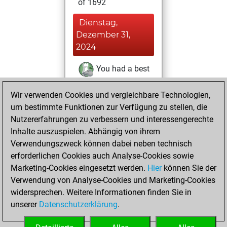
of 1692
Dienstag,
Dezember 31,
2024
You had a best
sprint of 18 positions
Wir verwenden Cookies und vergleichbare Technologien,
Tactics
Sonntag,
um bestimmte Funktionen zur Verfügung zu stellen, die
Oktober 13, 2024
Nutzererfahrungen zu verbessern und interessengerechte
Inhalte auszuspielen. Abhängig von ihrem
You won
Verwendungszweck können dabei neben technisch
against Fritz
Fritz
erforderlichen Cookies auch Analyse-Cookies sowie
Marketing-Cookies eingesetzt werden.
Hier
können Sie der
Sonntag,
Verwendung von Analyse-Cookies und Marketing-Cookies
Dezember 5, 2021
widersprechen. Weitere Informationen finden Sie in
unserer
Datenschutzerklärung
.
You created
your Fritz account