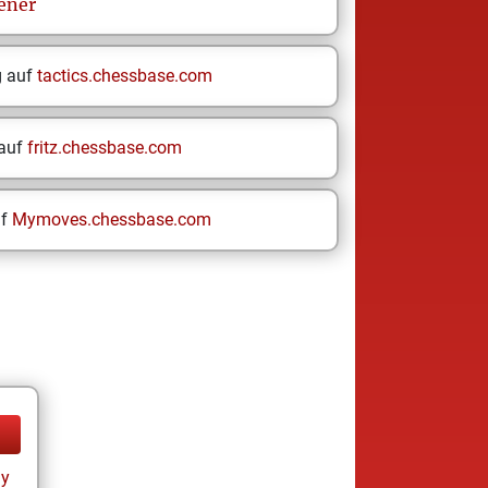
ener
g auf
tactics.chessbase.com
 auf
fritz.chessbase.com
uf
Mymoves.chessbase.com
ay