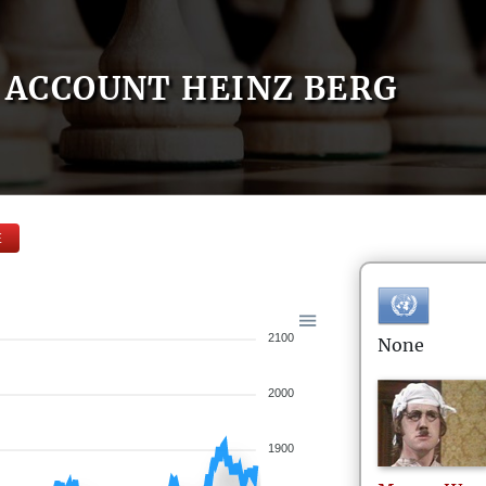
ACCOUNT HEINZ BERG
E
2100
None
2000
1900