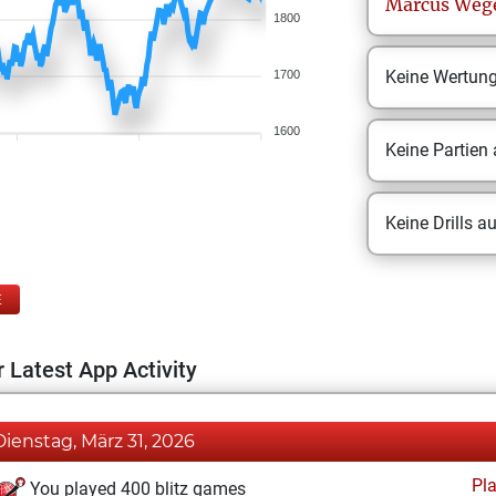
Marcus
Weg
1800
Keine Wertun
1700
1600
Keine Partien
Keine Drills a
E
 Latest App Activity
Dienstag, März 31, 2026
Pl
You played 400 blitz games