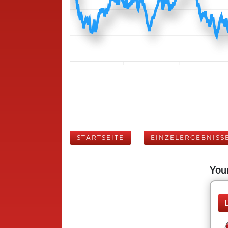
STARTSEITE
EINZELERGEBNISS
Your