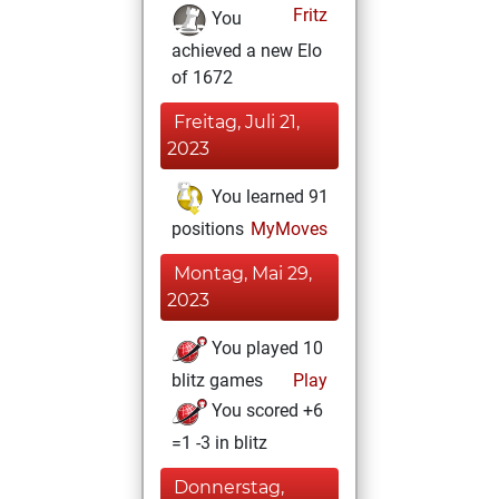
Fritz
You
achieved a new Elo
of 1672
Freitag, Juli 21,
2023
You learned 91
positions
MyMoves
Montag, Mai 29,
2023
You played 10
blitz games
Play
You scored +6
=1 -3 in blitz
Donnerstag,