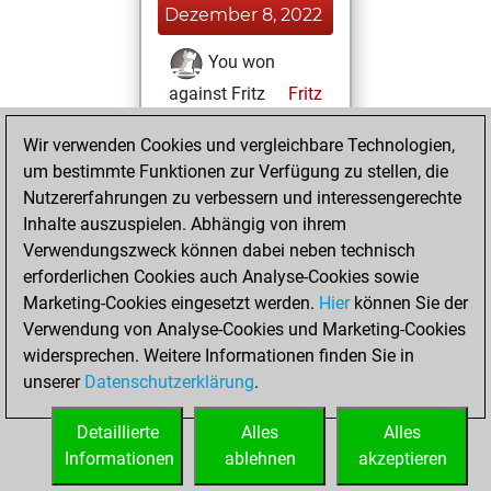
Dezember 8, 2022
You won
against Fritz
Fritz
Freitag,
Wir verwenden Cookies und vergleichbare Technologien,
Dezember 10, 2021
um bestimmte Funktionen zur Verfügung zu stellen, die
Nutzererfahrungen zu verbessern und interessengerechte
You created
Inhalte auszuspielen. Abhängig von ihrem
your Studies account
Verwendungszweck können dabei neben technisch
Studies
erforderlichen Cookies auch Analyse-Cookies sowie
Samstag,
Marketing-Cookies eingesetzt werden.
Hier
können Sie der
September 11,
Verwendung von Analyse-Cookies und Marketing-Cookies
2021
widersprechen. Weitere Informationen finden Sie in
unserer
Datenschutzerklärung
.
You created
your Fritz account
Detaillierte
Alles
Alles
Fritz
Informationen
ablehnen
akzeptieren