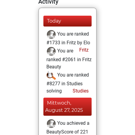
Activity
Today
You are ranked
#1733 in Fritz by Elo
Fritz
You are
ranked #2061 in Fritz
Beauty
You are ranked
#8277 in Studies
solving
Studies
Mittwoch,
August 27, 2025
You achieved a
BeautyScore of 221