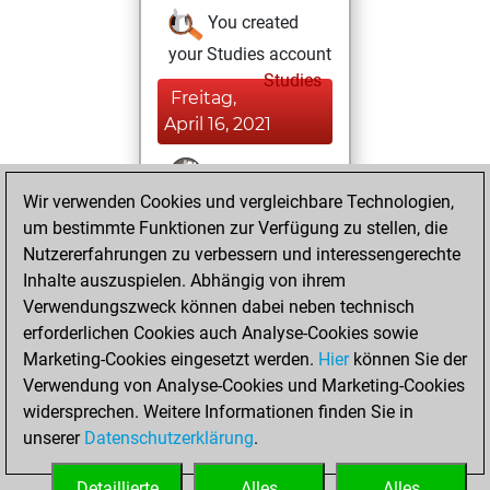
You created
your Studies account
Studies
Freitag,
April 16, 2021
You won
Wir verwenden Cookies und vergleichbare Technologien,
against Fritz
Fritz
um bestimmte Funktionen zur Verfügung zu stellen, die
You achieved a
Nutzererfahrungen zu verbessern und interessengerechte
BeautyScore of 10
Inhalte auszuspielen. Abhängig von ihrem
You achieved a
Verwendungszweck können dabei neben technisch
new Elo of 1614
erforderlichen Cookies auch Analyse-Cookies sowie
Marketing-Cookies eingesetzt werden.
Hier
können Sie der
Montag, März 29,
Verwendung von Analyse-Cookies und Marketing-Cookies
2021
widersprechen. Weitere Informationen finden Sie in
unserer
Datenschutzerklärung
.
You created
your Fritz account
Detaillierte
Alles
Alles