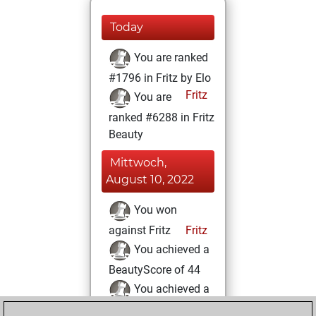
Today
You are ranked
#1796 in Fritz by Elo
Fritz
You are
ranked #6288 in Fritz
Beauty
Mittwoch,
August 10, 2022
You won
against Fritz
Fritz
You achieved a
BeautyScore of 44
You achieved a
new Elo of 1669