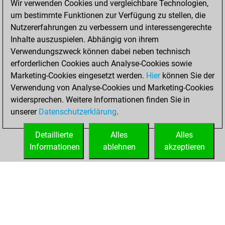
Wir verwenden Cookies und vergleichbare Technologien,
um bestimmte Funktionen zur Verfügung zu stellen, die
Samstag, Mai 28,
Nutzererfahrungen zu verbessern und interessengerechte
2022
Inhalte auszuspielen. Abhängig von ihrem
You created
Verwendungszweck können dabei neben technisch
erforderlichen Cookies auch Analyse-Cookies sowie
your Fritz account
Marketing-Cookies eingesetzt werden.
Fritz
Hier
können Sie der
You
Verwendung von Analyse-Cookies und Marketing-Cookies
played 1 blitz games
widersprechen. Weitere Informationen finden Sie in
Play
You
unserer
Datenschutzerklärung
.
scored +0 =0 -1 in
blitz
Detaillierte
Alles
Alles
Informationen
ablehnen
akzeptieren