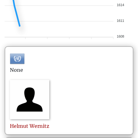
1614
1611
1608
None
Helmut
Wernitz