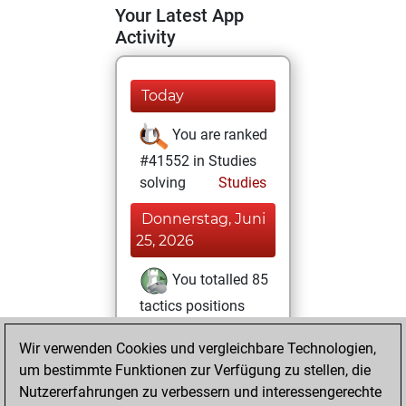
Your Latest App
Activity
Today
You are ranked
#41552 in Studies
solving
Studies
Donnerstag, Juni
25, 2026
You totalled 85
tactics positions
Tactics
You
Wir verwenden Cookies und vergleichbare Technologien,
solved 68 tactics
um bestimmte Funktionen zur Verfügung zu stellen, die
positions
Nutzererfahrungen zu verbessern und interessengerechte
You achieved