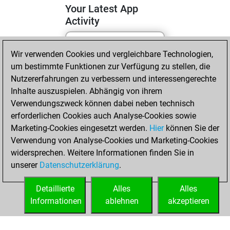
Your Latest App
Activity
Wir verwenden Cookies und vergleichbare Technologien,
Montag, Juni 22,
um bestimmte Funktionen zur Verfügung zu stellen, die
2026
Nutzererfahrungen zu verbessern und interessengerechte
You totalled 12
Inhalte auszuspielen. Abhängig von ihrem
Verwendungszweck können dabei neben technisch
tactics positions
erforderlichen Cookies auch Analyse-Cookies sowie
Tactics
You
Marketing-Cookies eingesetzt werden.
Hier
können Sie der
solved 8 tactics
Verwendung von Analyse-Cookies und Marketing-Cookies
positions
widersprechen. Weitere Informationen finden Sie in
You achieved
unserer
Datenschutzerklärung
.
an Elo of 1710 in
tactics positions
Detaillierte
Alles
Alles
Informationen
ablehnen
akzeptieren