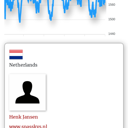
1560
1500
1440
Netherlands
Henk
Jansen
www.spasskys.nl