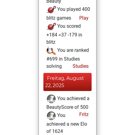
Beauty
You played 400
blitz games
Play
You scored
+184 =37 -179 in
blitz
You are ranked
#699 in Studies
solving
Studies
Freitag, August
22, 2025
You achieved a
BeautyScore of 500
Fritz
You
achieved a new Elo
of 1624