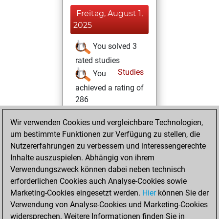
Freitag, August 1,
2025
You solved 3
rated studies
Studies
You
achieved a rating of
286
Donnerstag,
Wir verwenden Cookies und vergleichbare Technologien,
Oktober 10, 2024
um bestimmte Funktionen zur Verfügung zu stellen, die
Nutzererfahrungen zu verbessern und interessengerechte
You created
Inhalte auszuspielen. Abhängig von ihrem
your Fritz account
Verwendungszweck können dabei neben technisch
Fritz
erforderlichen Cookies auch Analyse-Cookies sowie
Freitag,
Marketing-Cookies eingesetzt werden.
Hier
können Sie der
Dezember 30,
Verwendung von Analyse-Cookies und Marketing-Cookies
2022
widersprechen. Weitere Informationen finden Sie in