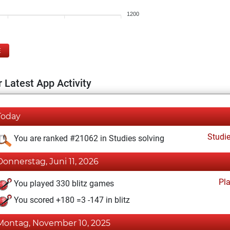
1200
E
 Latest App Activity
Today
Studi
You are ranked #21062 in Studies solving
Donnerstag, Juni 11, 2026
Pl
You played 330 blitz games
You scored +180 =3 -147 in blitz
Montag, November 10, 2025