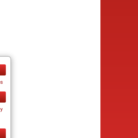
es
ay