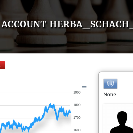
ACCOUNT HERBA_SCHACH
E
1900
None
1800
1700
1600