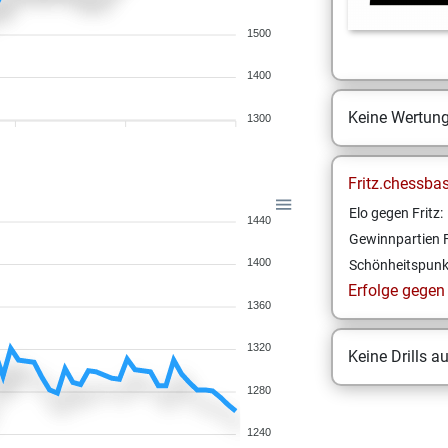
1500
1400
Keine Wertun
1300
Fritz.chessba
Elo gegen Fritz:
1440
Gewinnpartien F
1400
Schönheitspunk
Erfolge gegen F
1360
1320
Keine Drills a
1280
1240