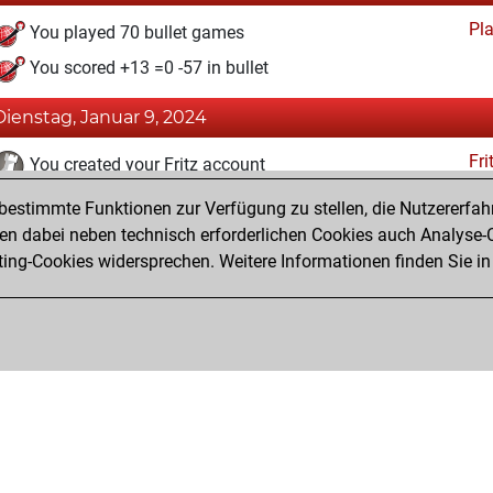
Pl
You played 70 bullet games
You scored +13 =0 -57 in bullet
Dienstag, Januar 9, 2024
Fri
You created your Fritz account
estimmte Funktionen zur Verfügung zu stellen, die Nutzererfah
Montag, April 10, 2023
 dabei neben technisch erforderlichen Cookies auch Analyse-C
Studi
ng-Cookies widersprechen. Weitere Informationen finden Sie in
You created your Studies account