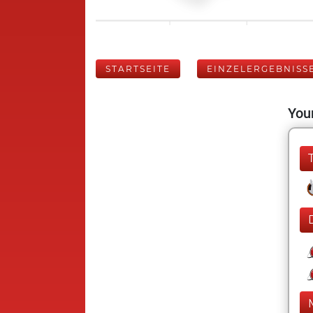
STARTSEITE
EINZELERGEBNISS
Your