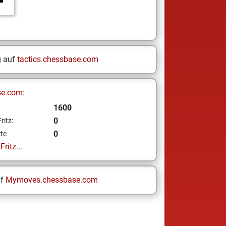
g auf
tactics.chessbase.com
se.com:
1600
0
ritz:
0
te
ritz...
uf
Mymoves.chessbase.com