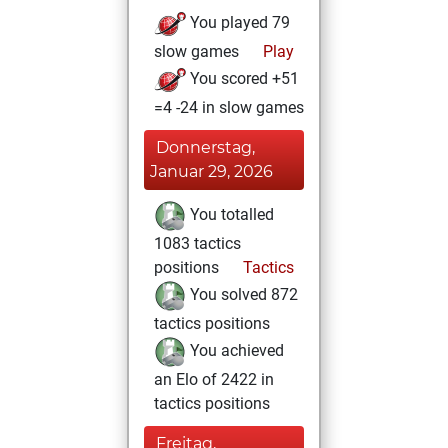
You played 79
slow games
Play
You scored +51
=4 -24 in slow games
Donnerstag,
Januar 29, 2026
You totalled
1083 tactics
positions
Tactics
You solved 872
tactics positions
You achieved
an Elo of 2422 in
tactics positions
Freitag,