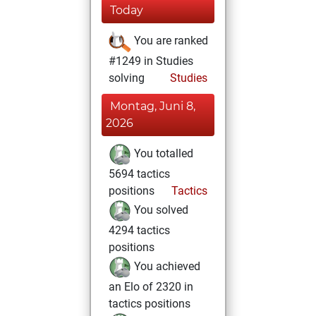
Today
You are ranked
#1249 in Studies
solving
Studies
Montag, Juni 8,
2026
You totalled
5694 tactics
positions
Tactics
You solved
4294 tactics
positions
You achieved
an Elo of 2320 in
tactics positions