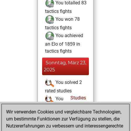
You totalled 83
tactics fights
You won 78
tactics fights
You achieved
an Elo of 1859 in
tactics fights
Sonntag, März 23,
2025
You solved 2
rated studies
Studies
You
achieved a rating of
Wir verwenden Cookies und vergleichbare Technologien,
112
um bestimmte Funktionen zur Verfügung zu stellen, die
You created
Nutzererfahrungen zu verbessern und interessengerechte
your Studies account