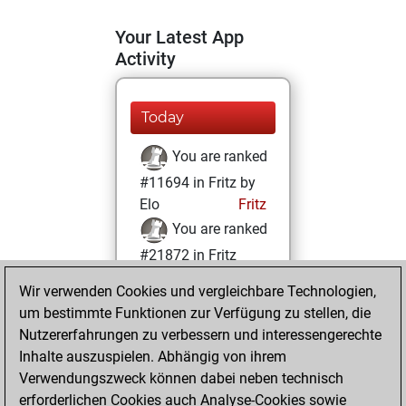
Your Latest App
Activity
Today
You are ranked
#11694 in Fritz by
Elo
Fritz
You are ranked
#21872 in Fritz
Beauty
Wir verwenden Cookies und vergleichbare Technologien,
um bestimmte Funktionen zur Verfügung zu stellen, die
Mittwoch, März
Nutzererfahrungen zu verbessern und interessengerechte
10, 2021
Inhalte auszuspielen. Abhängig von ihrem
You achieved a
Verwendungszweck können dabei neben technisch
erforderlichen Cookies auch Analyse-Cookies sowie
BeautyScore of 1