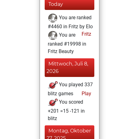
Today
You are ranked
#4460 in Fritz by Elo
Fritz
You are
ranked #19998 in
Fritz Beauty
Mittwoch, Juli 8,
2026
You played 337
blitz games
Play
You scored
+201 =15 -121 in
blitz
Montag, Oktober
27, 2025