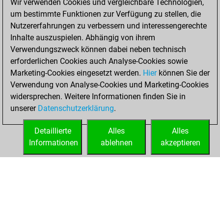
Wir verwenden Cookies und vergleichbare Technologien,
against Fritz
Fritz
um bestimmte Funktionen zur Verfügung zu stellen, die
You achieved a
Nutzererfahrungen zu verbessern und interessengerechte
BeautyScore of 3
Inhalte auszuspielen. Abhängig von ihrem
You achieved a
Verwendungszweck können dabei neben technisch
new Elo of 1623
erforderlichen Cookies auch Analyse-Cookies sowie
Marketing-Cookies eingesetzt werden.
Hier
können Sie der
Mittwoch, Januar
Verwendung von Analyse-Cookies und Marketing-Cookies
25, 2023
widersprechen. Weitere Informationen finden Sie in
unserer
Datenschutzerklärung
.
You created
your Fritz account
Detaillierte
Alles
Alles
Fritz
Informationen
ablehnen
akzeptieren