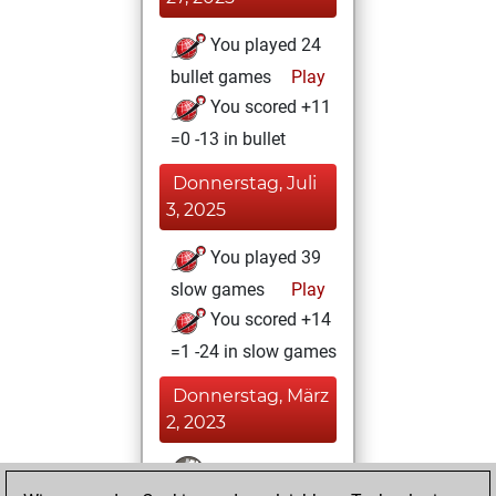
You played 24
bullet games
Play
You scored +11
=0 -13 in bullet
Donnerstag, Juli
3, 2025
You played 39
slow games
Play
You scored +14
=1 -24 in slow games
Donnerstag, März
2, 2023
You won