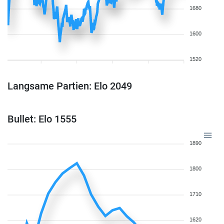
1680
1600
1520
Langsame Partien: Elo 2049
Bullet: Elo 1555
1890
1800
1710
1620