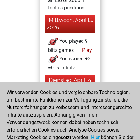
an Elo of 2005 in
tactics positions
Mittwoch, April 15,
2026
You played 9
blitz games
Play
You scored +3
=0 -6 in blitz
Dienstag, April 14,
2026
Wir verwenden Cookies und vergleichbare Technologien,
um bestimmte Funktionen zur Verfügung zu stellen, die
You played 2
Nutzererfahrungen zu verbessern und interessengerechte
slow games
Play
Inhalte auszuspielen. Abhängig von ihrem
You scored +1
Verwendungszweck können dabei neben technisch
=0 -1 in slow games
erforderlichen Cookies auch Analyse-Cookies sowie
Marketing-Cookies eingesetzt werden.
Hier
können Sie der