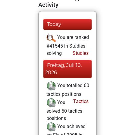
Activity
Today
You are ranked
#41545 in Studies
solving
Studies
Freitag, Juli 10,
2026
You totalled 60
tactics positions
Tactics
You
solved 50 tactics
positions
You achieved