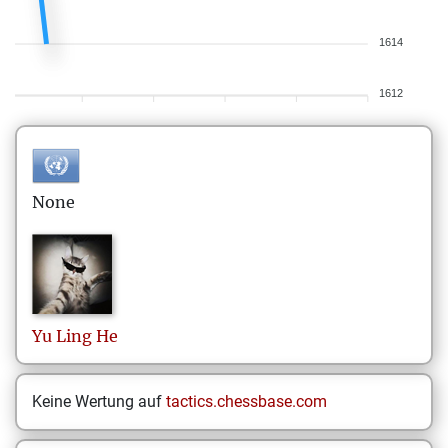
1614
1612
None
Yu Ling
He
Keine Wertung auf
tactics.chessbase.com