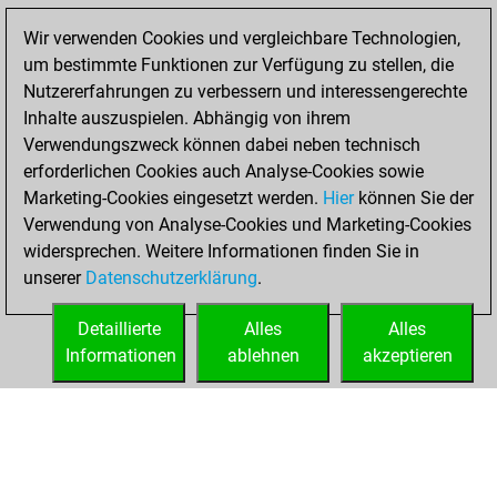
the user friendly
Fritz
Test and
Wir verwenden Cookies und vergleichbare Technologien,
um bestimmte Funktionen zur Verfügung zu stellen, die
improve your
Nutzererfahrungen zu verbessern und interessengerechte
openings knowledge
Inhalte auszuspielen. Abhängig von ihrem
on
MyMoves
Verwendungszweck können dabei neben technisch
Play and
erforderlichen Cookies auch Analyse-Cookies sowie
follow your friends'
Marketing-Cookies eingesetzt werden.
Hier
können Sie der
games on
Play
Verwendung von Analyse-Cookies und Marketing-Cookies
Solve some
widersprechen. Weitere Informationen finden Sie in
beautiful and
unserer
Datenschutzerklärung
.
challenging Studies
on
Studies
Detaillierte
Alles
Alles
Informationen
ablehnen
akzeptieren