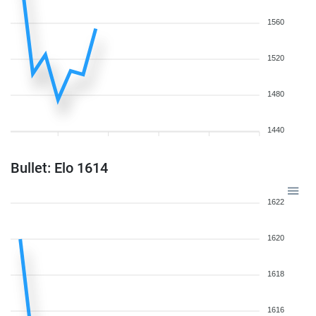
1560
1520
1480
1440
Bullet: Elo 1614
1622
1620
1618
1616