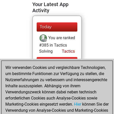
Your Latest App
Activity
Today
You are ranked
#385 in Tactics
Solving
Tactics
Freitag, August 7,
Wir verwenden Cookies und vergleichbare Technologien,
2026
um bestimmte Funktionen zur Verfügung zu stellen, die
You totalled
Nutzererfahrungen zu verbessern und interessengerechte
Inhalte auszuspielen. Abhängig von ihrem
20727 tactics
Verwendungszweck können dabei neben technisch
positions
Tactics
erforderlichen Cookies auch Analyse-Cookies sowie
You solved
Marketing-Cookies eingesetzt werden.
Hier
können Sie der
17144 tactics
Verwendung von Analyse-Cookies und Marketing-Cookies
positions