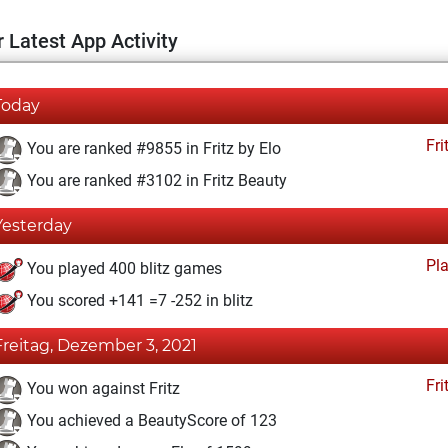
 Latest App Activity
Today
Fri
You are ranked #9855 in Fritz by Elo
You are ranked #3102 in Fritz Beauty
Yesterday
Pl
You played 400 blitz games
You scored +141 =7 -252 in blitz
Freitag, Dezember 3, 2021
Fri
You won against Fritz
You achieved a BeautyScore of 123