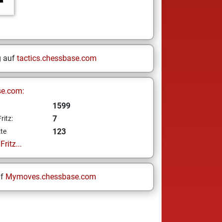
g auf
tactics.chessbase.com
se.com:
1599
7
ritz:
123
te
ritz...
uf
Mymoves.chessbase.com