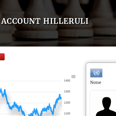
ACCOUNT HILLERULI
E
1400
None
1300
1200
1100