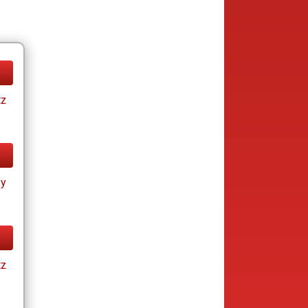
tz
ay
tz