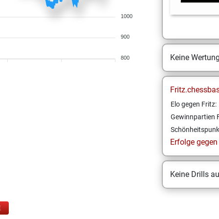
1000
900
Keine Wertun
800
Fritz.chessba
Elo gegen Fritz:
Gewinnpartien F
Schönheitspunk
Erfolge gegen F
Keine Drills a
E