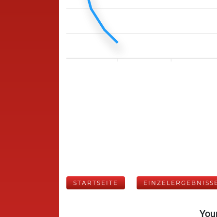
STARTSEITE
EINZELERGEBNISS
Your