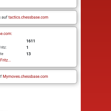
g auf
tactics.chessbase.com
se.com:
1611
1
ritz:
13
te
ritz...
uf
Mymoves.chessbase.com