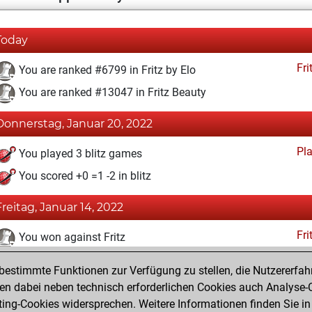
Today
Fri
You are ranked #6799 in Fritz by Elo
You are ranked #13047 in Fritz Beauty
Donnerstag, Januar 20, 2022
Pl
You played 3 blitz games
You scored +0 =1 -2 in blitz
Freitag, Januar 14, 2022
Fri
You won against Fritz
You achieved a BeautyScore of 13
estimmte Funktionen zur Verfügung zu stellen, die Nutzererfah
You achieved a new Elo of 1611
 dabei neben technisch erforderlichen Cookies auch Analyse-C
ng-Cookies widersprechen. Weitere Informationen finden Sie in
You created your Fritz account