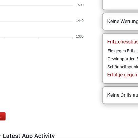
1500
Keine Wertun
1440
1380
Fritz.chessba
Elo gegen Fritz:
Gewinnpartien F
Schönheitspunk
Erfolge gegen F
Keine Drills a
E
 Latest App Activity