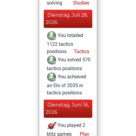
solving
Studies
Dienstag, Juli 28,
2026
You totalled
1122 tactics
positions
Tactics
You solved 570
tactics positions
You achieved
an Elo of 2035 in
tactics positions
Dienstag, Juni 16,
2026
You played 2
blitz games
Play