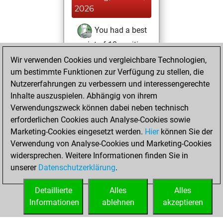
2026
You had a best
sprint of 18 positions
Tactics
Wir verwenden Cookies und vergleichbare Technologien,
Donnerstag, März
um bestimmte Funktionen zur Verfügung zu stellen, die
5, 2026
Nutzererfahrungen zu verbessern und interessengerechte
Inhalte auszuspielen. Abhängig von ihrem
You created
Verwendungszweck können dabei neben technisch
your Studies account
erforderlichen Cookies auch Analyse-Cookies sowie
Studies
Marketing-Cookies eingesetzt werden.
Hier
können Sie der
Dienstag,
Verwendung von Analyse-Cookies und Marketing-Cookies
März 3, 2026
widersprechen. Weitere Informationen finden Sie in
unserer
Datenschutzerklärung
.
You created
your Fritz account
Detaillierte
Alles
Alles
Fritz
Informationen
ablehnen
akzeptieren