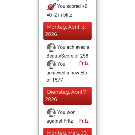
You scored +0
=0 -2 in blitz
Montag, April 13,
2026
You achieved a
BeautyScore of 258
Fritz
You
achieved a new Elo
of 1577
Dienstag, April 7,
2026
You won
against Fritz
Fritz
Montag, März 30,