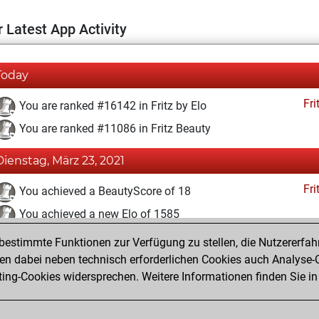
 Latest App Activity
Today
Fri
You are ranked #16142 in Fritz by Elo
You are ranked #11086 in Fritz Beauty
Dienstag, März 23, 2021
Fri
You achieved a BeautyScore of 18
You achieved a new Elo of 1585
estimmte Funktionen zur Verfügung zu stellen, die Nutzererfah
Sonntag, März 21, 2021
 dabei neben technisch erforderlichen Cookies auch Analyse-C
Fri
ng-Cookies widersprechen. Weitere Informationen finden Sie in
You created your Fritz account